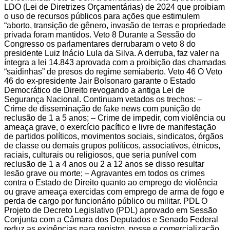
LDO (Lei de Diretrizes Orçamentárias) de 2024 que proibiam
o uso de recursos públicos para ações que estimulem
“aborto, transição de gênero, invasão de terras e propriedade
privada foram mantidos. Veto 8 Durante a Sessão do
Congresso os parlamentares derrubaram o veto 8 do
presidente Luiz Inácio Lula da Silva. A derruba, faz valer na
íntegra a lei 14.843 aprovada com a proibição das chamadas
“saidinhas” de presos do regime semiaberto. Veto 46 O Veto
46 do ex-presidente Jair Bolsonaro garante o Estado
Democrático de Direito revogando a antiga Lei de
Segurança Nacional. Continuam vetados os trechos: –
Crime de disseminação de fake news com punição de
reclusão de 1 a 5 anos; – Crime de impedir, com violência ou
ameaça grave, o exercício pacífico e livre de manifestação
de partidos políticos, movimentos sociais, sindicatos, órgãos
de classe ou demais grupos políticos, associativos, étnicos,
raciais, culturais ou religiosos, que seria punível com
reclusão de 1 a 4 anos ou 2 a 12 anos se disso resultar
lesão grave ou morte; – Agravantes em todos os crimes
contra o Estado de Direito quanto ao emprego de violência
ou grave ameaça exercidas com emprego de arma de fogo e
perda de cargo por funcionário público ou militar. PDL O
Projeto de Decreto Legislativo (PDL) aprovado em Sessão
Conjunta com a Câmara dos Deputados e Senado Federal
reduz as exigências para registro, posse e comercialização