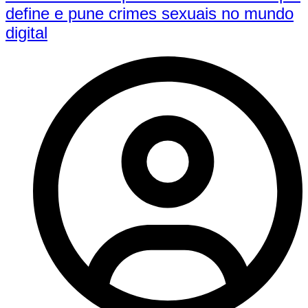
define e pune crimes sexuais no mundo
digital