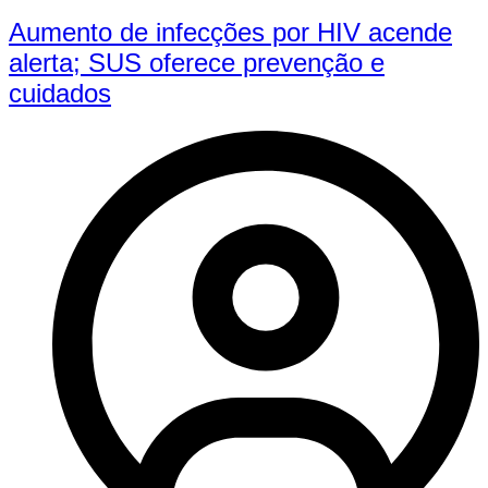
Aumento de infecções por HIV acende
alerta; SUS oferece prevenção e
cuidados