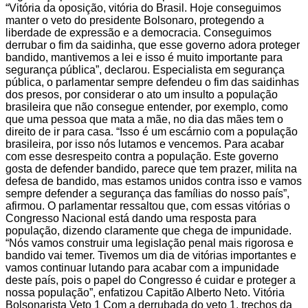
“Vitória da oposição, vitória do Brasil. Hoje conseguimos
manter o veto do presidente Bolsonaro, protegendo a
liberdade de expressão e a democracia. Conseguimos
derrubar o fim da saidinha, que esse governo adora proteger
bandido, mantivemos a lei e isso é muito importante para
segurança pública”, declarou. Especialista em segurança
pública, o parlamentar sempre defendeu o fim das saidinhas
dos presos, por considerar o ato um insulto a população
brasileira que não consegue entender, por exemplo, como
que uma pessoa que mata a mãe, no dia das mães tem o
direito de ir para casa. “Isso é um escárnio com a população
brasileira, por isso nós lutamos e vencemos. Para acabar
com esse desrespeito contra a população. Este governo
gosta de defender bandido, parece que tem prazer, milita na
defesa de bandido, mas estamos unidos contra isso e vamos
sempre defender a segurança das famílias do nosso país”,
afirmou. O parlamentar ressaltou que, com essas vitórias o
Congresso Nacional está dando uma resposta para
população, dizendo claramente que chega de impunidade.
“Nós vamos construir uma legislação penal mais rigorosa e
bandido vai temer. Tivemos um dia de vitórias importantes e
vamos continuar lutando para acabar com a impunidade
deste país, pois o papel do Congresso é cuidar e proteger a
nossa população”, enfatizou Capitão Alberto Neto. Vitória
Bolsonarista Veto 1 Com a derrubada do veto 1, trechos da