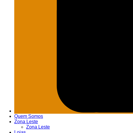
Quem Somos
Zona Leste
Zona Leste
Lojas