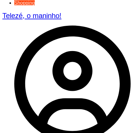
Shopping
Telezé, o maninho!