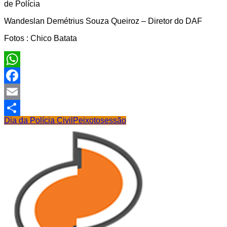
de Polícia
Wandeslan Demétrius Souza Queiroz – Diretor do DAF
Fotos : Chico Batata
WhatsApp
Facebook
Email
Dia da Polícia Civil
Peixoto
sessão
Share