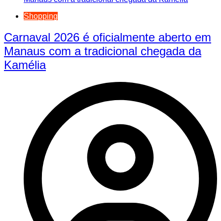
Shopping
Carnaval 2026 é oficialmente aberto em
Manaus com a tradicional chegada da
Kamélia