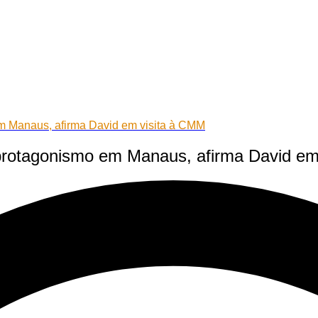
m Manaus, afirma David em visita à CMM
protagonismo em Manaus, afirma David em