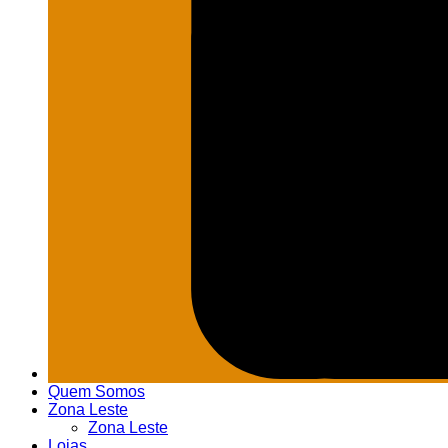
Quem Somos
Zona Leste
Zona Leste
Lojas