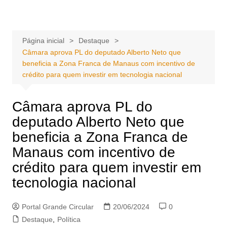
Ir
Portal Grande Circular
A zona Leste se encontra aqui!
para
o
Página inicial
Destaque
conteúdo
Câmara aprova PL do deputado Alberto Neto que
beneficia a Zona Franca de Manaus com incentivo de
crédito para quem investir em tecnologia nacional
Câmara aprova PL do
deputado Alberto Neto que
beneficia a Zona Franca de
Manaus com incentivo de
crédito para quem investir em
tecnologia nacional
Portal Grande Circular
20/06/2024
0
Destaque
,
Política