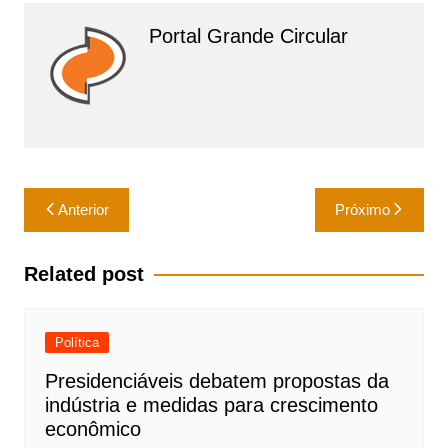
p
o
p
o
Portal Grande Circular
k
Navegação
Anterior
Próximo
de
Post
Related post
Política
Presidenciáveis debatem propostas da
indústria e medidas para crescimento
econômico