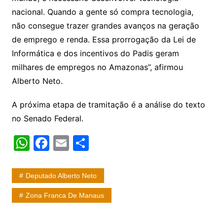
nacional. Quando a gente só compra tecnologia,
não consegue trazer grandes avanços na geração
de emprego e renda. Essa prorrogação da Lei de
Informática e dos incentivos do Padis geram
milhares de empregos no Amazonas”, afirmou
Alberto Neto.
A próxima etapa de tramitação é a análise do texto
no Senado Federal.
W
F
E
S
h
a
m
h
at
c
ai
ar
Deputado Alberto Neto
s
e
l
e
Zona Franca De Manaus
A
b