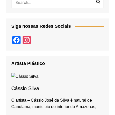
Siga nossas Redes Sociais
F
In
a
st
c
a
e
gr
Artista Plástico
b
a
o
m
o
Cássio Silva
k
O artista – Cássio José da Silva é natural de
Canutama, município do interior do Amazonas,