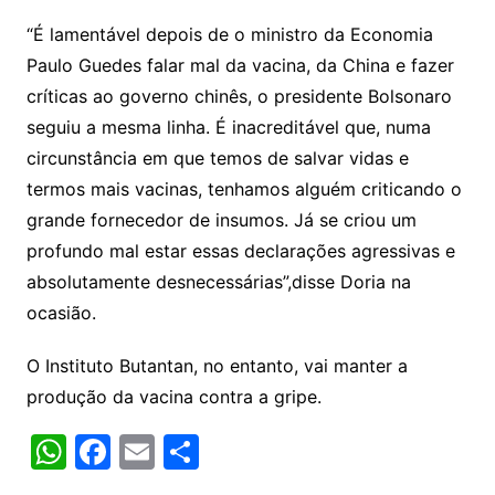
“É lamentável depois de o ministro da Economia
Paulo Guedes falar mal da vacina, da China e fazer
críticas ao governo chinês, o presidente Bolsonaro
seguiu a mesma linha. É inacreditável que, numa
circunstância em que temos de salvar vidas e
termos mais vacinas, tenhamos alguém criticando o
grande fornecedor de insumos. Já se criou um
profundo mal estar essas declarações agressivas e
absolutamente desnecessárias”,disse Doria na
ocasião.
O Instituto Butantan, no entanto, vai manter a
produção da vacina contra a gripe.
W
F
E
S
h
a
m
h