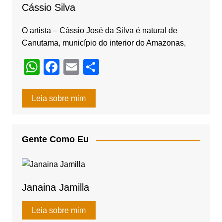
o
Cássio Silva
k
O artista – Cássio José da Silva é natural de
Canutama, município do interior do Amazonas,
W
F
E
S
h
a
m
h
at
c
ail
ar
Leia sobre mim
s
e
e
A
b
Gente Como Eu
p
o
p
o
k
Janaina Jamilla
Leia sobre mim