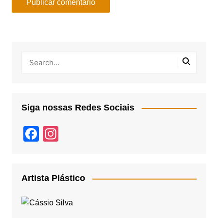
Siga nossas Redes Sociais
F
In
a
st
c
a
e
gr
Artista Plástico
b
a
o
m