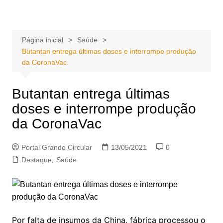
Ir
Portal Grande Circular
A zona Leste se encontra aqui!
para
o
Página inicial
Saúde
conteúdo
Butantan entrega últimas doses e interrompe produção
da CoronaVac
Butantan entrega últimas
doses e interrompe produção
da CoronaVac
Portal Grande Circular
13/05/2021
0
Destaque
,
Saúde
Por falta de insumos da China, fábrica processou o