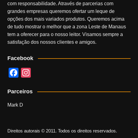
com responsabilidade. Através de parcerias com
grandes empresas queremos ofertar um leque de
opções dos mais variados produtos. Queremos acima
de tudo mostrar o melhor que a zona Leste de Manaus
tem a oferecer para o nosso leitor. Visamos sempre a
satisfação dos nossos clientes e amigos.
Facebook
F
In
a
st
c
a
Parceiros
e
gr
Mark D
b
a
o
m
o
Direitos autorais © 2011. Todos os direitos reservados.