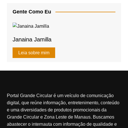
A
b
Gente Como Eu
p
o
p
o
k
Janaina Jamilla
Leia sobre mim
Portal Grande Circular é um veículo de comunicação
digital, que reúne informação, entretenimento, conteúdo
e uma diversidades de produtos promocionais da
Grande Circular e Zona Leste de Manaus. Buscamos
abastecer o internauta com informação de qualidade e