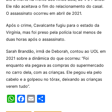
Ele não aceitava o fim do relacionamento do casal.
O assassinato ocorreu em abril de 2021.
Após o crime, Cavalcante fugiu para o estado da
Virgínia, mas foi preso pela polícia local menos de
duas horas após o assassinato.
Sarah Brandão, irmã de Deborah, contou ao UOL em
2021 sobre a dinâmica do que ocorreu: “Foi
enquanto ela pegava as compras do supermercado
no carro dela, com as crianças. Ele pegou ela pelo
cabelo e a golpeou no tórax, deixando as crianças
verem tudo”.
W
F
E
S
h
a
m
h