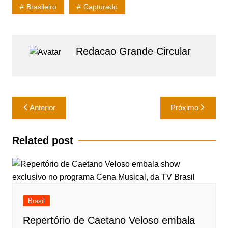
at
c
ai
ar
Brasileiro
Capturado
s
e
l
e
A
b
p
o
Redacao Grande Circular
p
o
k
Navegação
Anterior
Próximo
de
Post
Related post
Brasil
Repertório de Caetano Veloso embala