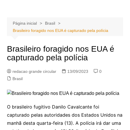
Ir
Portal Grande Circular
A zona Leste se encontra aqui!
para
o
Página inicial
Brasil
conteúdo
Brasileiro foragido nos EUA é capturado pela polícia
Brasileiro foragido nos EUA é
capturado pela polícia
redacao grande circular
13/09/2023
0
Brasil
O brasileiro fugitivo Danilo Cavalcante foi
capturado pelas autoridades dos Estados Unidos na
manhã desta quarta-feira (13). A polícia irá dar uma