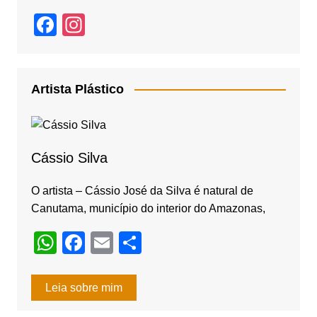
F
In
a
st
c
a
e
gr
Artista Plástico
b
a
o
m
o
Cássio Silva
k
O artista – Cássio José da Silva é natural de
Canutama, município do interior do Amazonas,
W
F
E
S
h
a
m
h
at
c
ail
ar
Leia sobre mim
s
e
e