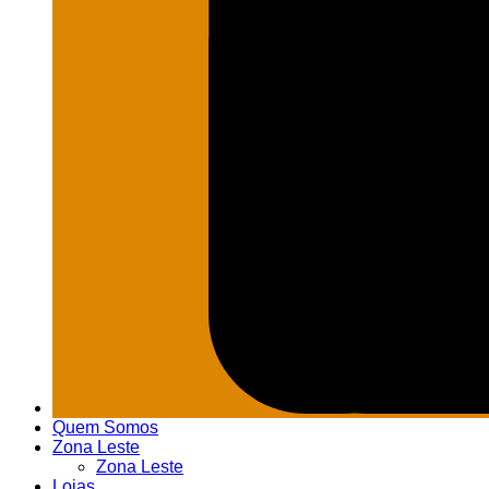
Quem Somos
Zona Leste
Zona Leste
Lojas