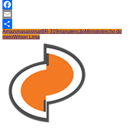
WhatsApp
Facebook
Email
Amazonas
assinar
BR-319
manutenção
Ministro
trecho do
Share
meio
Wilson Lima