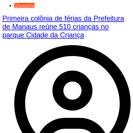
Shopping
Primeira colônia de férias da Prefeitura
de Manaus reúne 510 crianças no
parque Cidade da Criança