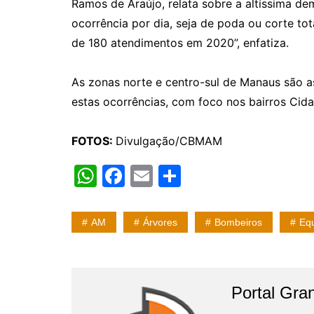
Ramos de Araújo, relata sobre a altíssima 
ocorrência por dia, seja de poda ou corte t
de 180 atendimentos em 2020”, enfatiza.
As zonas norte e centro-sul de Manaus são 
estas ocorrências, com foco nos bairros Cid
FOTOS:
Divulgação/CBMAM
W
F
E
S
h
a
m
h
at
c
ai
ar
AM
Árvores
Bombeiros
Eq
s
e
l
e
A
b
p
o
Portal Gran
p
o