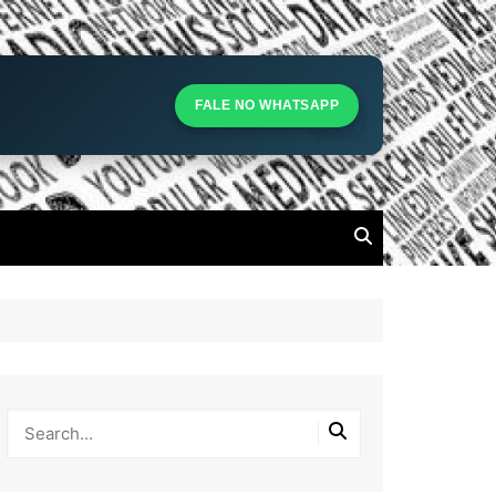
S
S
FALE NO WHATSAPP
l