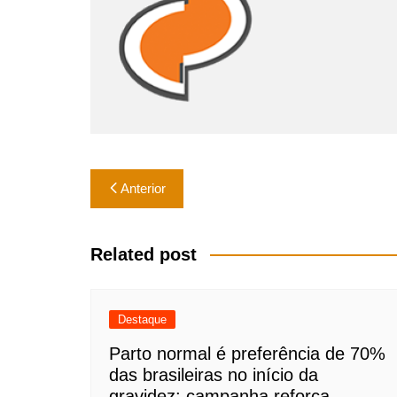
k
Navegação
Anterior
de
Post
Related post
Destaque
Parto normal é preferência de 70%
das brasileiras no início da
gravidez; campanha reforça