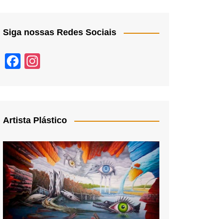
Siga nossas Redes Sociais
F
In
a
st
c
a
e
gr
b
a
Artista Plástico
o
m
o
k