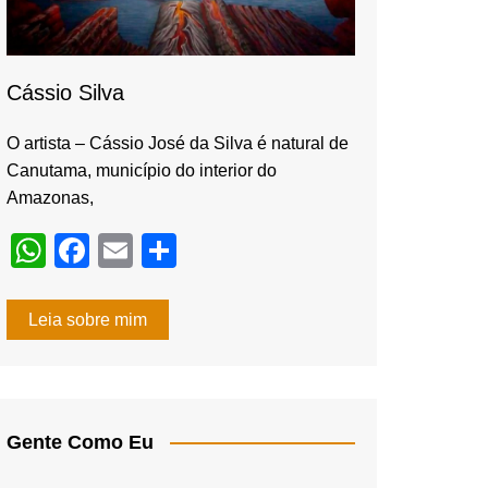
Cássio Silva
O artista – Cássio José da Silva é natural de
Canutama, município do interior do
Amazonas,
W
F
E
S
h
a
m
h
at
c
ail
ar
Leia sobre mim
s
e
e
A
b
p
o
Gente Como Eu
p
o