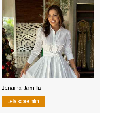
k
Janaina Jamilla
Leia sobre mim