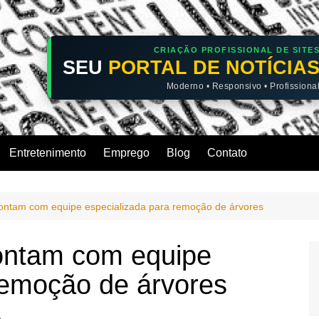
CRIAÇÃO PROFISSIONAL DE SITE
SEU
PORTAL DE NOTÍCIA
Moderno • Responsivo • Profissiona
Entretenimento
Emprego
Blog
Contato
ntam com equipe especializada para remoção de árvores
ontam com equipe
remoção de árvores