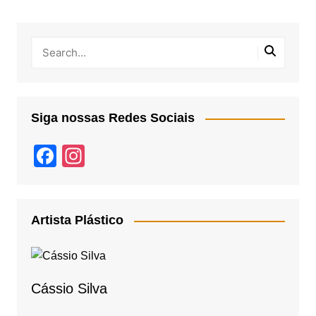
Siga nossas Redes Sociais
F
In
a
st
c
a
e
gr
Artista Plástico
b
a
o
m
o
Cássio Silva
k