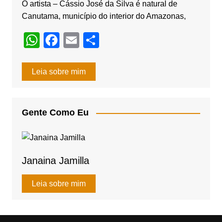
O artista – Cássio José da Silva é natural de
Canutama, município do interior do Amazonas,
W
F
E
S
h
a
m
h
at
c
ail
ar
Leia sobre mim
s
e
e
A
b
Gente Como Eu
p
o
p
o
k
Janaina Jamilla
Leia sobre mim