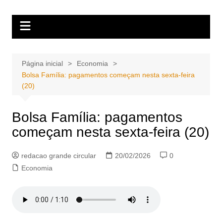
Ir
Portal Grande Circular
A zona Leste se encontra aqui!
para
o
conteúdo
Página inicial
Economia
Bolsa Família: pagamentos começam nesta sexta-feira
(20)
Bolsa Família: pagamentos
começam nesta sexta-feira (20)
redacao grande circular
20/02/2026
0
Economia