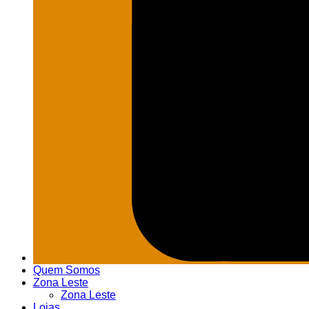
Quem Somos
Zona Leste
Zona Leste
Lojas