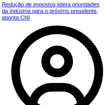
Redução de impostos lidera prioridades
da indústria para o próximo presidente,
aponta CNI