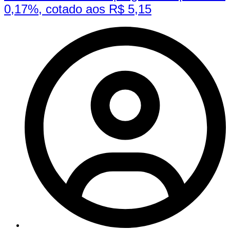
0,17%, cotado aos R$ 5,15