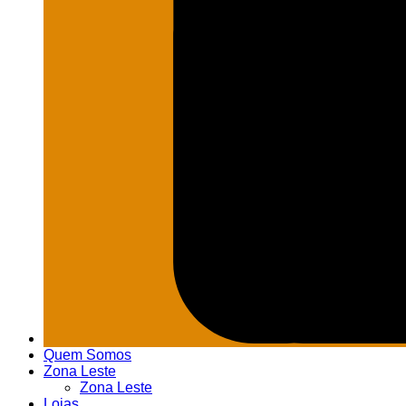
Quem Somos
Zona Leste
Zona Leste
Lojas