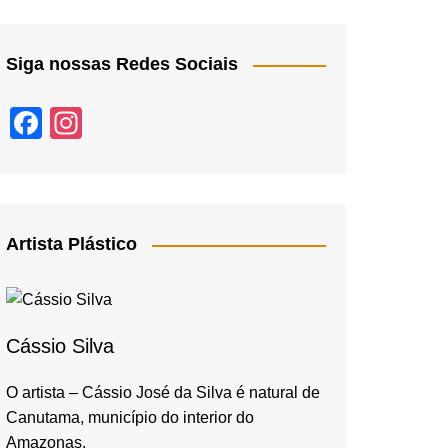
Siga nossas Redes Sociais
F
In
a
st
c
a
e
gr
b
a
Artista Plástico
o
m
o
k
Cássio Silva
O artista – Cássio José da Silva é natural de
Canutama, município do interior do
Amazonas,