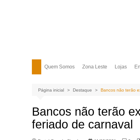
Ir
para
o
conteúdo
Portal Grande Circular
A zona Leste se encontra aqui!
Quem Somos
Zona Leste
Lojas
En
Zona Leste
Página inicial
Destaque
Bancos não terão e
Bancos não terão ex
feriado de carnaval