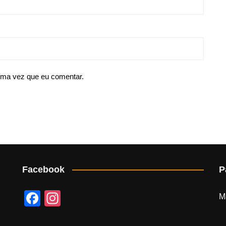
ima vez que eu comentar.
Facebook
P
F
In
M
a
st