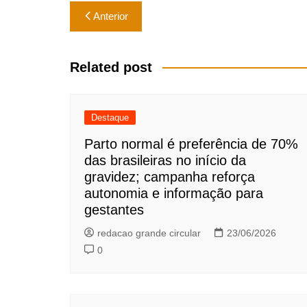
Navegação
Anterior
de
Post
Related post
Destaque
Parto normal é preferência de 70%
das brasileiras no início da
gravidez; campanha reforça
autonomia e informação para
gestantes
redacao grande circular
23/06/2026
0