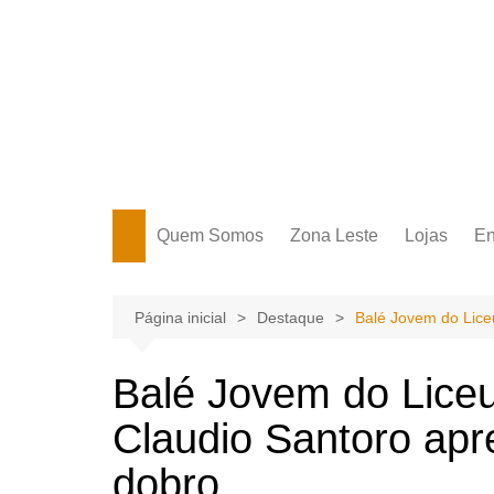
Ir
para
o
conteúdo
Portal Grande Circular
A zona Leste se encontra aqui!
Quem Somos
Zona Leste
Lojas
En
Zona Leste
Página inicial
Destaque
Balé Jovem do Lice
Balé Jovem do Liceu
Claudio Santoro apr
dobro