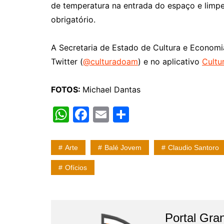
de temperatura na entrada do espaço e limpe
obrigatório.
A Secretaria de Estado de Cultura e Economi
Twitter (
@culturadoam
) e no aplicativo
Cultu
FOTOS:
Michael Dantas
W
F
E
S
h
a
m
h
at
c
ai
ar
Arte
Balé Jovem
Claudio Santoro
s
e
l
e
Ofícios
A
b
p
o
p
o
Portal Gran