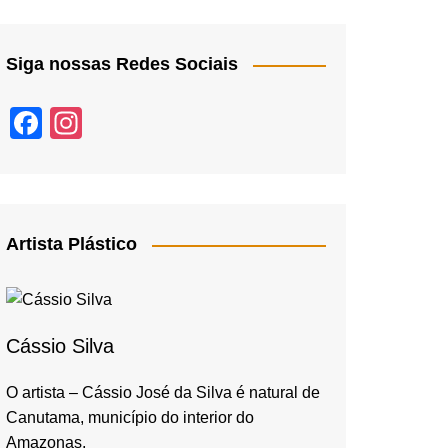
Siga nossas Redes Sociais
F
In
a
st
c
a
e
gr
b
a
Artista Plástico
o
m
o
k
Cássio Silva
O artista – Cássio José da Silva é natural de
Canutama, município do interior do
Amazonas,