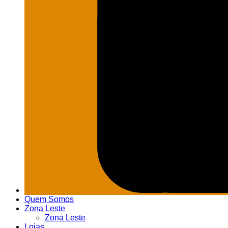
Quem Somos
Zona Leste
Zona Leste
Lojas