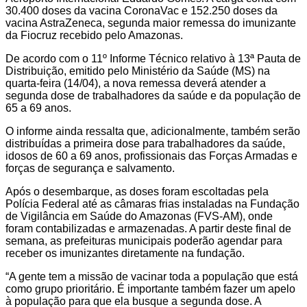
30.400 doses da vacina CoronaVac e 152.250 doses da
vacina AstraZeneca, segunda maior remessa do imunizante
da Fiocruz recebido pelo Amazonas.
De acordo com o 11º Informe Técnico relativo à 13ª Pauta de
Distribuição, emitido pelo Ministério da Saúde (MS) na
quarta-feira (14/04), a nova remessa deverá atender a
segunda dose de trabalhadores da saúde e da população de
65 a 69 anos.
O informe ainda ressalta que, adicionalmente, também serão
distribuídas a primeira dose para trabalhadores da saúde,
idosos de 60 a 69 anos, profissionais das Forças Armadas e
forças de segurança e salvamento.
Após o desembarque, as doses foram escoltadas pela
Polícia Federal até as câmaras frias instaladas na Fundação
de Vigilância em Saúde do Amazonas (FVS-AM), onde
foram contabilizadas e armazenadas. A partir deste final de
semana, as prefeituras municipais poderão agendar para
receber os imunizantes diretamente na fundação.
“A gente tem a missão de vacinar toda a população que está
como grupo prioritário. É importante também fazer um apelo
à população para que ela busque a segunda dose. A