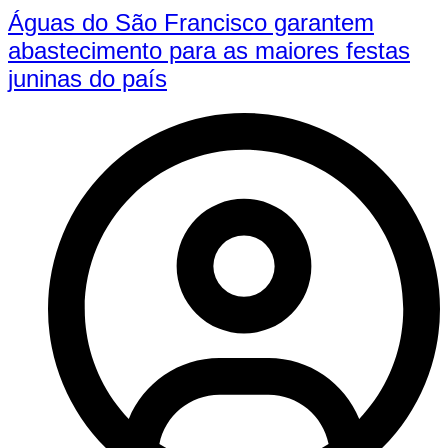
Águas do São Francisco garantem
abastecimento para as maiores festas
juninas do país