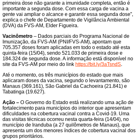
primeira dose não garante a imunidade completa, então é
importante a segunda dose. Com essa carga de vacina a
gente vai ampliar o alcance e garantir essa segunda dose”,
explica o chefe de Departamento de Vigilância Ambiental
(DVA) da FVS-AM, Elder Figueira.
Vacinômetro
– Dados parciais do Programa Nacional de
Imunização, da FVS-AM (PNI/FVS-AM), apontam que
705.357 doses foram aplicadas em todo o estado até esta
quinta-feira (15/04), sendo 521.033 de primeira dose e
184.324 de segunda dose. A informação está disponível no
site da FVS-AM por meio do link
https://bit.ly/3aTsndS
.
Até o momento, os três municípios do estado que mais
aplicaram doses da vacina, segundo o levantamento, são
Manaus (369.161), São Gabriel da Cachoeira (21.841) e
Tabatinga (19.627).
Ação –
O Governo do Estado está realizando uma ação de
fortalecimento para municípios do interior que apresentam
dificuldades na cobertura vacinal contra a Covid-19. Uma
das visitas técnicas ocorreu nesta quarta-feira (14/04), no
município de Iranduba (a 27 quilômetros de Manaus), que
apresenta um dos menores índices de cobertura vacinal dos
grupos prioritários.