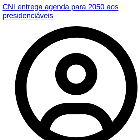
CNI entrega agenda para 2050 aos
presidenciáveis