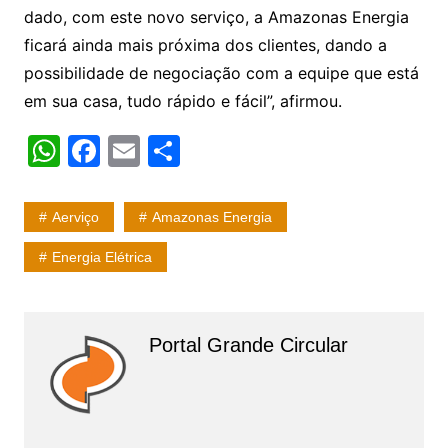
dado, com este novo serviço, a Amazonas Energia
ficará ainda mais próxima dos clientes, dando a
possibilidade de negociação com a equipe que está
em sua casa, tudo rápido e fácil”, afirmou.
W
F
E
S
h
a
m
h
at
c
ai
ar
Aerviço
Amazonas Energia
s
e
l
e
Energia Elétrica
A
b
p
o
p
o
Portal Grande Circular
k