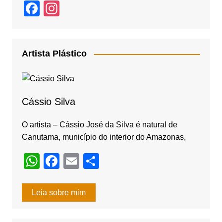
F
In
a
st
c
a
e
gr
Artista Plástico
b
a
o
m
o
Cássio Silva
k
O artista – Cássio José da Silva é natural de
Canutama, município do interior do Amazonas,
W
F
E
S
h
a
m
h
at
c
ail
ar
Leia sobre mim
s
e
e