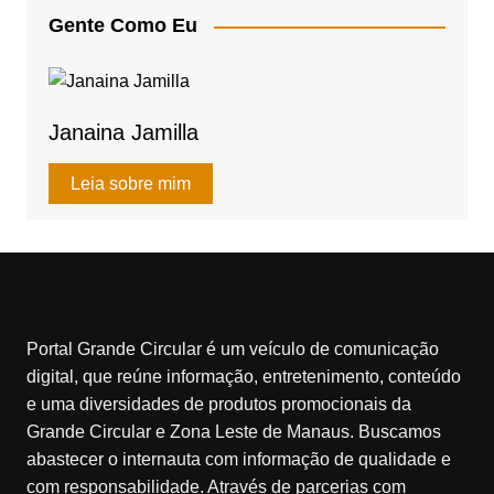
A
b
Gente Como Eu
p
o
p
o
k
Janaina Jamilla
Leia sobre mim
Portal Grande Circular é um veículo de comunicação
digital, que reúne informação, entretenimento, conteúdo
e uma diversidades de produtos promocionais da
Grande Circular e Zona Leste de Manaus. Buscamos
abastecer o internauta com informação de qualidade e
com responsabilidade. Através de parcerias com