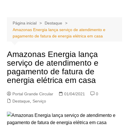
Ir
Portal Grande Circular
A zona Leste se encontra aqui!
para
o
Página inicial
Destaque
conteúdo
Amazonas Energia lança serviço de atendimento e
pagamento de fatura de energia elétrica em casa
Amazonas Energia lança
serviço de atendimento e
pagamento de fatura de
energia elétrica em casa
Portal Grande Circular
01/04/2021
0
Destaque
,
Serviço