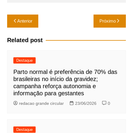
Navegação
Anterior
Próximo
de
Post
Related post
Destaque
Parto normal é preferência de 70% das
brasileiras no início da gravidez;
campanha reforça autonomia e
informação para gestantes
redacao grande circular
23/06/2026
0
Destaque