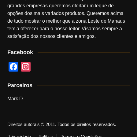
grandes empresas queremos ofertar um leque de
opções dos mais variados produtos. Queremos acima
de tudo mostrar o melhor que a zona Leste de Manaus
tem a oferecer para o nosso leitor. Visamos sempre a
satisfação dos nossos clientes e amigos.
Facebook
F
In
a
st
c
a
Parceiros
e
gr
Mark D
b
a
o
m
o
Direitos autorais © 2011. Todos os direitos reservados.
k
Privacidade
Política
Termos e Condições