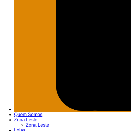
Quem Somos
Zona Leste
Zona Leste
Lojas