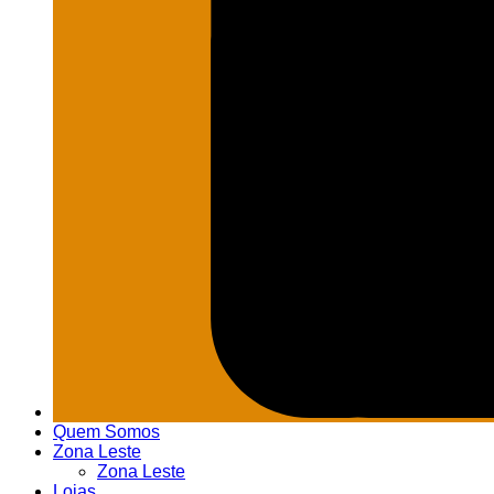
Quem Somos
Zona Leste
Zona Leste
Lojas