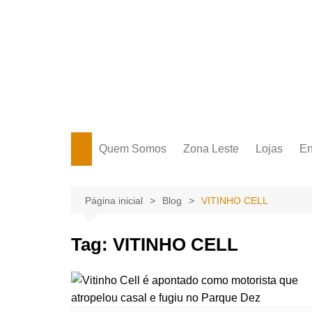
Ir
para
o
conteúdo
Portal Grande Circular
A zona Leste se encontra aqui!
Quem Somos
Zona Leste
Lojas
En
Zona Leste
Página inicial
Blog
VITINHO CELL
Tag:
VITINHO CELL