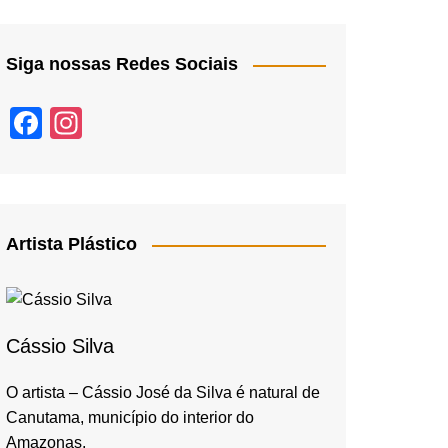
Siga nossas Redes Sociais
F
In
a
st
c
a
e
gr
b
a
Artista Plástico
o
m
o
k
Cássio Silva
O artista – Cássio José da Silva é natural de
Canutama, município do interior do
Amazonas,