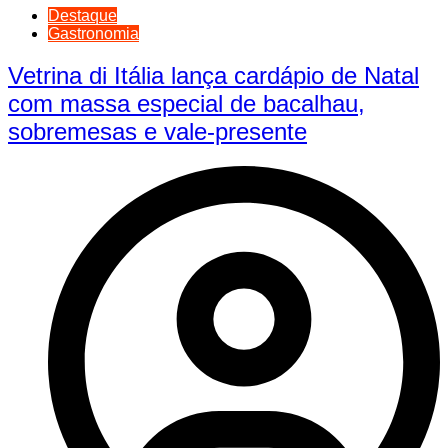
Destaque
Gastronomia
Vetrina di Itália lança cardápio de Natal
com massa especial de bacalhau,
sobremesas e vale-presente