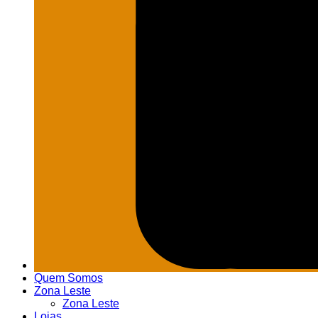
Quem Somos
Zona Leste
Zona Leste
Lojas