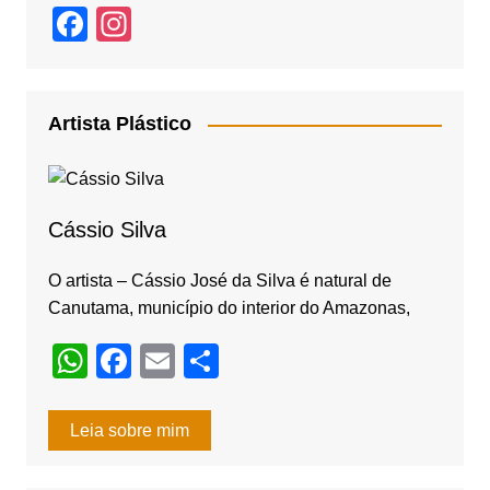
F
In
a
st
c
a
e
gr
Artista Plástico
b
a
o
m
o
Cássio Silva
k
O artista – Cássio José da Silva é natural de
Canutama, município do interior do Amazonas,
W
F
E
S
h
a
m
h
at
c
ail
ar
Leia sobre mim
s
e
e