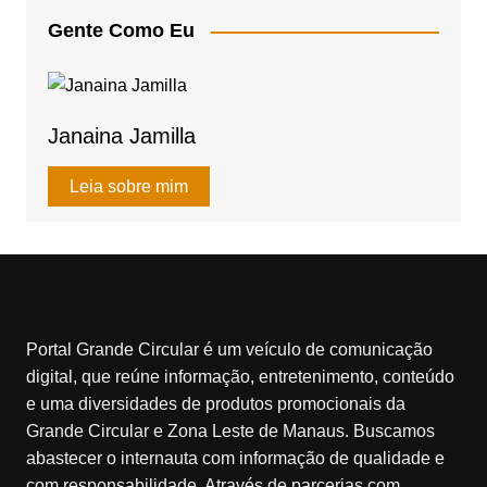
A
b
Gente Como Eu
p
o
p
o
k
Janaina Jamilla
Leia sobre mim
Portal Grande Circular é um veículo de comunicação
digital, que reúne informação, entretenimento, conteúdo
e uma diversidades de produtos promocionais da
Grande Circular e Zona Leste de Manaus. Buscamos
abastecer o internauta com informação de qualidade e
com responsabilidade. Através de parcerias com