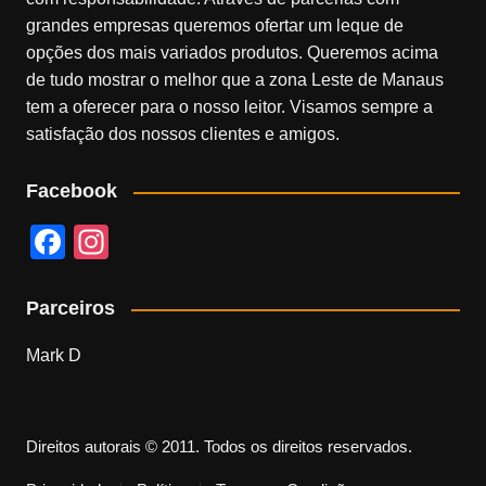
grandes empresas queremos ofertar um leque de
opções dos mais variados produtos. Queremos acima
de tudo mostrar o melhor que a zona Leste de Manaus
tem a oferecer para o nosso leitor. Visamos sempre a
satisfação dos nossos clientes e amigos.
Facebook
F
In
a
st
c
a
Parceiros
e
gr
Mark D
b
a
o
m
o
Direitos autorais © 2011. Todos os direitos reservados.
k