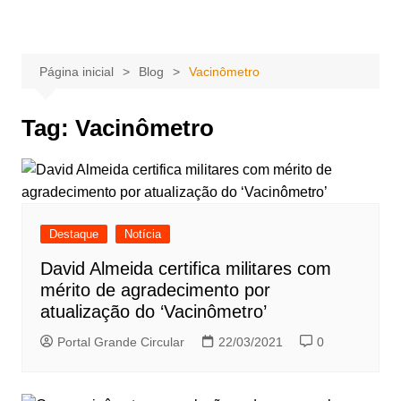
Ir
Portal Grande Circular
A zona Leste se encontra aqui!
para
o
Página inicial
Blog
Vacinômetro
conteúdo
Tag:
Vacinômetro
Destaque
Notícia
David Almeida certifica militares com
mérito de agradecimento por
atualização do ‘Vacinômetro’
Portal Grande Circular
22/03/2021
0