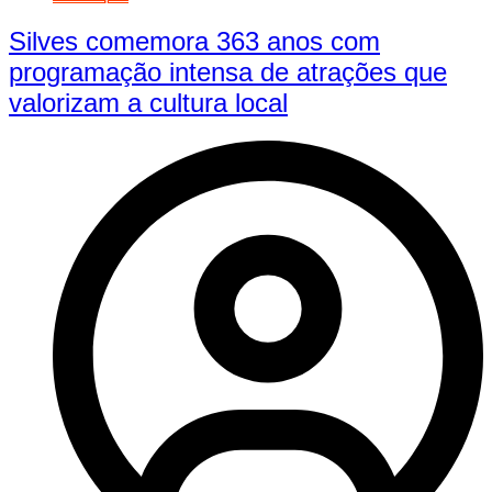
Silves comemora 363 anos com
programação intensa de atrações que
valorizam a cultura local