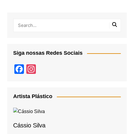
Siga nossas Redes Sociais
F
In
a
st
c
a
e
gr
Artista Plástico
b
a
o
m
o
Cássio Silva