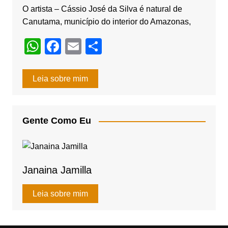
k
O artista – Cássio José da Silva é natural de
Canutama, município do interior do Amazonas,
W
F
E
S
h
a
m
h
at
c
ail
ar
Leia sobre mim
s
e
e
A
b
Gente Como Eu
p
o
p
o
k
Janaina Jamilla
Leia sobre mim