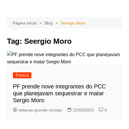
Ir
Portal Grande Circular
A zona Leste se encontra aqui!
para
o
Página inicial
Blog
Seergio Moro
conteúdo
Tag:
Seergio Moro
Política
PF prende nove integrantes do PCC
que planejavam sequestrar e matar
Sergio Moro
redacao grande circular
22/03/2023
0