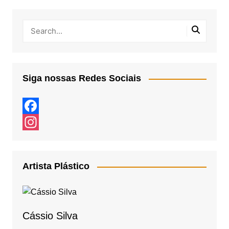
Siga nossas Redes Sociais
F
a
I
c
n
Artista Plástico
e
s
b
t
o
a
Cássio Silva
o
g