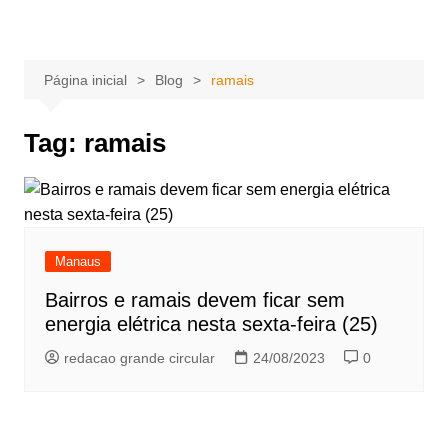
Ir
Portal Grande Circular
A zona Leste se encontra aqui!
para
o
Página inicial
Blog
ramais
conteúdo
Tag:
ramais
Manaus
Bairros e ramais devem ficar sem
energia elétrica nesta sexta-feira (25)
redacao grande circular
24/08/2023
0