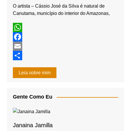
k
r
O artista – Cássio José da Silva é natural de
Canutama, município do interior do Amazonas,
a
m
W
h
F
a
a
E
t
c
m
S
Leia sobre mim
s
e
a
h
A
b
i
a
p
o
l
r
Gente Como Eu
p
o
e
k
Janaina Jamilla