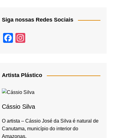
Siga nossas Redes Sociais
F
In
a
st
c
a
e
gr
b
a
Artista Plástico
o
m
o
k
Cássio Silva
O artista – Cássio José da Silva é natural de
Canutama, município do interior do
Amazonas,