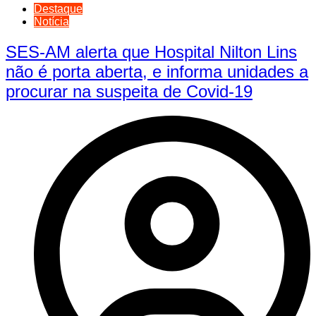
Destaque
Notícia
SES-AM alerta que Hospital Nilton Lins
não é porta aberta, e informa unidades a
procurar na suspeita de Covid-19