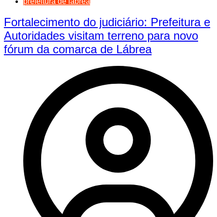
prefeitura de lábrea
Fortalecimento do judiciário: Prefeitura e
Autoridades visitam terreno para novo
fórum da comarca de Lábrea