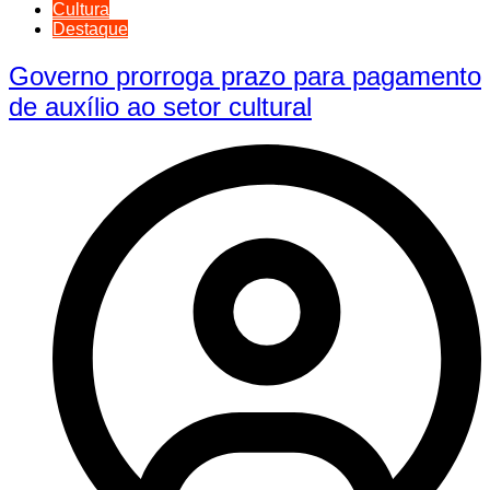
Cultura
Destaque
Governo prorroga prazo para pagamento
de auxílio ao setor cultural