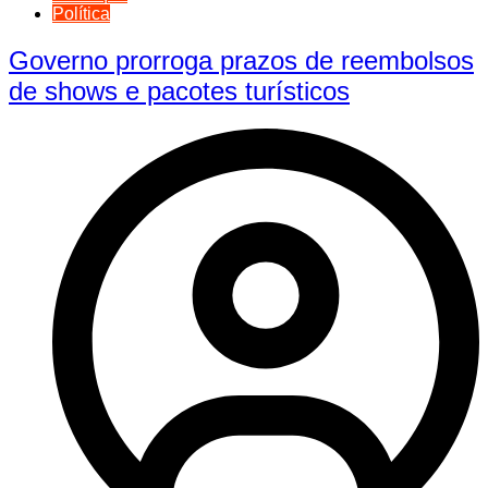
Política
Governo prorroga prazos de reembolsos
de shows e pacotes turísticos