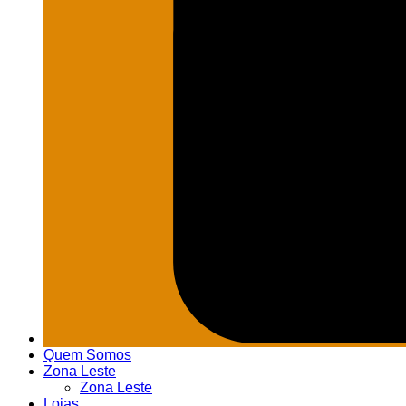
Quem Somos
Zona Leste
Zona Leste
Lojas