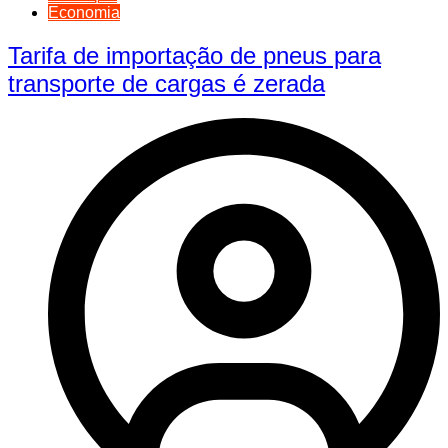
Economia
Tarifa de importação de pneus para
transporte de cargas é zerada