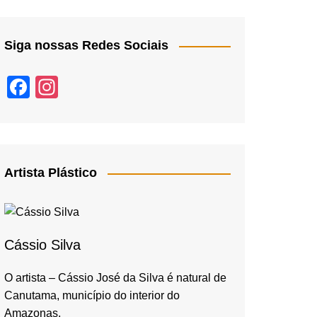
Siga nossas Redes Sociais
F
In
a
st
c
a
e
gr
b
a
Artista Plástico
o
m
o
k
Cássio Silva
O artista – Cássio José da Silva é natural de
Canutama, município do interior do
Amazonas,