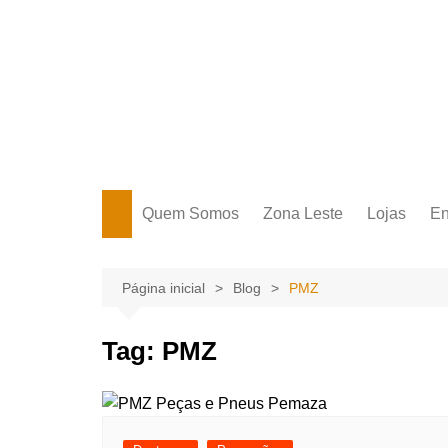
Ir
para
o
conteúdo
Portal Grande Circular
A zona Leste se encontra aqui!
Quem Somos
Zona Leste
Lojas
En
Zona Leste
Página inicial
Blog
PMZ
Tag:
PMZ