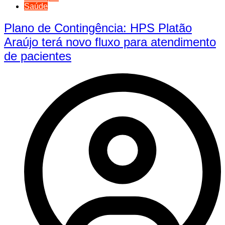
Saúde
Plano de Contingência: HPS Platão
Araújo terá novo fluxo para atendimento
de pacientes