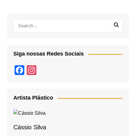
Siga nossas Redes Sociais
F
In
a
st
c
a
e
gr
Artista Plástico
b
a
o
m
o
Cássio Silva