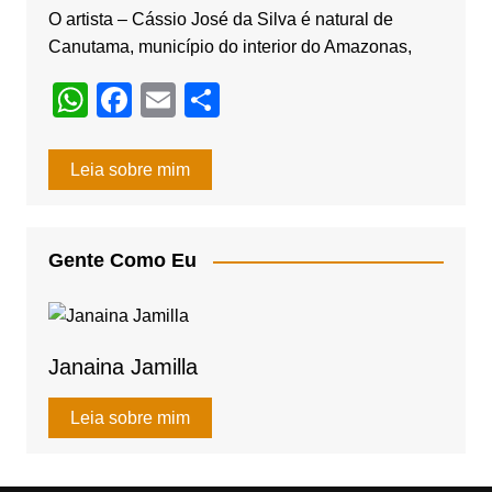
k
O artista – Cássio José da Silva é natural de
Canutama, município do interior do Amazonas,
W
F
E
S
h
a
m
h
at
c
ail
ar
Leia sobre mim
s
e
e
A
b
Gente Como Eu
p
o
p
o
k
Janaina Jamilla
Leia sobre mim