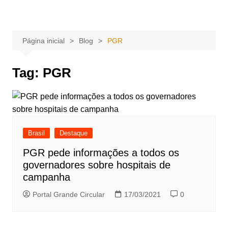
Ir
Portal Grande Circular
A zona Leste se encontra aqui!
para
o
Página inicial
Blog
PGR
conteúdo
Tag:
PGR
Brasil
Destaque
PGR pede informações a todos os
governadores sobre hospitais de
campanha
Portal Grande Circular
17/03/2021
0