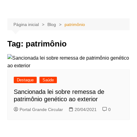
Ir
Portal Grande Circular
A zona Leste se encontra aqui!
para
o
Página inicial
Blog
patrimônio
conteúdo
Tag:
patrimônio
Destaque
Saúde
Sancionada lei sobre remessa de
patrimônio genético ao exterior
Portal Grande Circular
20/04/2021
0