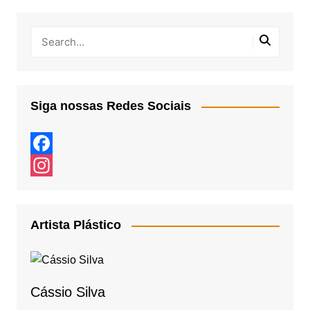
Siga nossas Redes Sociais
F
a
I
c
n
Artista Plástico
e
s
b
t
o
a
Cássio Silva
o
g