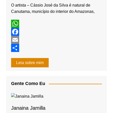
k
r
O artista – Cássio José da Silva é natural de
Canutama, município do interior do Amazonas,
a
m
W
h
F
a
a
E
t
c
m
S
Leia sobre mim
s
e
a
h
A
b
i
a
p
o
l
r
Gente Como Eu
p
o
e
k
Janaina Jamilla