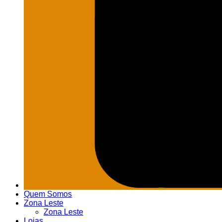
Quem Somos
Zona Leste
Zona Leste
Lojas