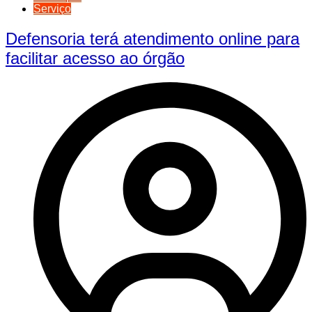
Serviço
Defensoria terá atendimento online para
facilitar acesso ao órgão