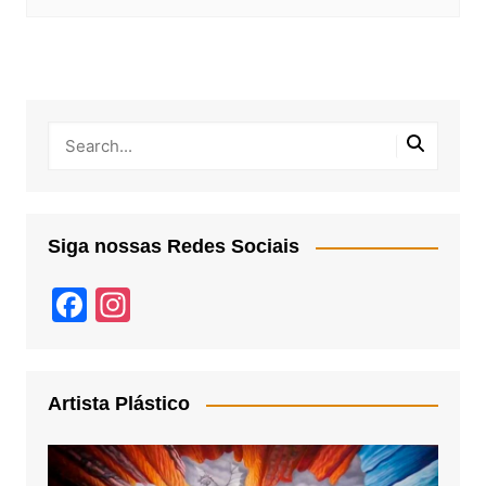
Siga nossas Redes Sociais
F
In
a
st
c
a
e
gr
Artista Plástico
b
a
o
m