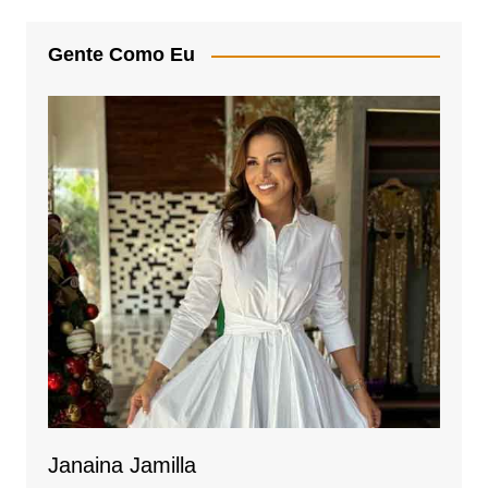
s
e
e
A
b
Gente Como Eu
p
o
p
o
k
Janaina Jamilla