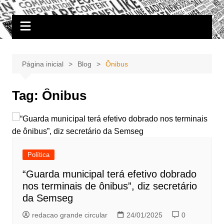
Ir
Portal Grande Circular
A zona Leste se encontra aqui!
para
o
conteúdo
Página inicial
Blog
Ônibus
Tag:
Ônibus
Política
“Guarda municipal terá efetivo dobrado
nos terminais de ônibus”, diz secretário
da Semseg
redacao grande circular
24/01/2025
0