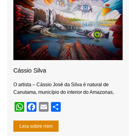
o
k
Cássio Silva
O artista – Cássio José da Silva é natural de
Canutama, município do interior do Amazonas,
W
F
E
S
h
a
m
h
at
c
ail
ar
Leia sobre mim