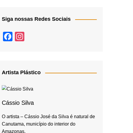
Siga nossas Redes Sociais
F
In
a
st
c
a
e
gr
b
a
Artista Plástico
o
m
o
k
Cássio Silva
O artista – Cássio José da Silva é natural de
Canutama, município do interior do
Amazonas,