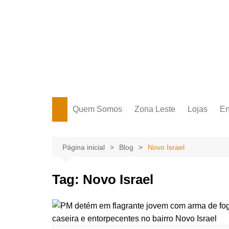
Ir
para
o
conteúdo
Portal Grande Circular
A zona Leste se encontra aqui!
Quem Somos
Zona Leste
Lojas
En
Zona Leste
Página inicial
Blog
Novo Israel
Tag:
Novo Israel