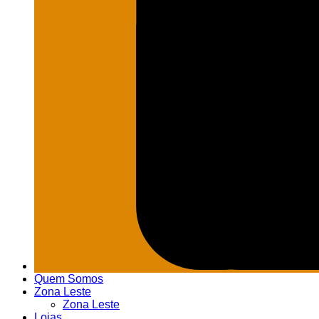
Quem Somos
Zona Leste
Zona Leste
Lojas