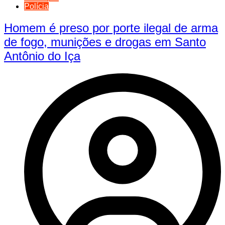
Polícia
Homem é preso por porte ilegal de arma
de fogo, munições e drogas em Santo
Antônio do Iça