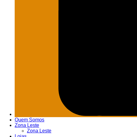
Quem Somos
Zona Leste
Zona Leste
Lojas