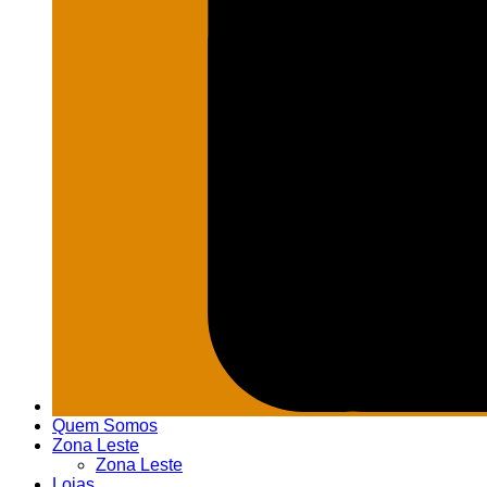
Quem Somos
Zona Leste
Zona Leste
Lojas