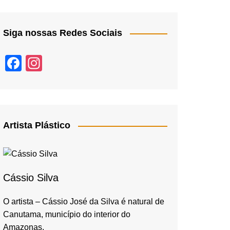
Siga nossas Redes Sociais
F
In
a
st
c
a
e
gr
b
a
Artista Plástico
o
m
o
k
Cássio Silva
O artista – Cássio José da Silva é natural de
Canutama, município do interior do
Amazonas,