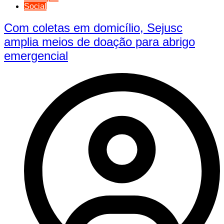
Social
Com coletas em domicílio, Sejusc
amplia meios de doação para abrigo
emergencial