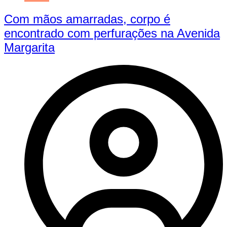
Com mãos amarradas, corpo é
encontrado com perfurações na Avenida
Margarita