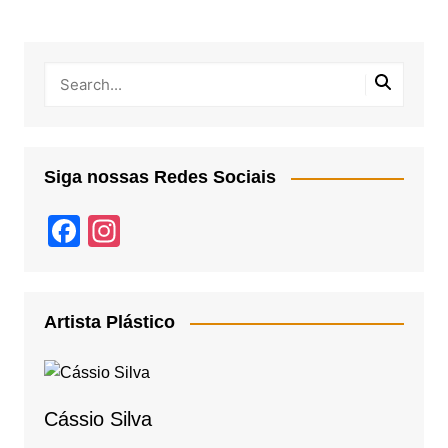
Siga nossas Redes Sociais
F
In
a
st
c
a
e
gr
Artista Plástico
b
a
o
m
o
Cássio Silva