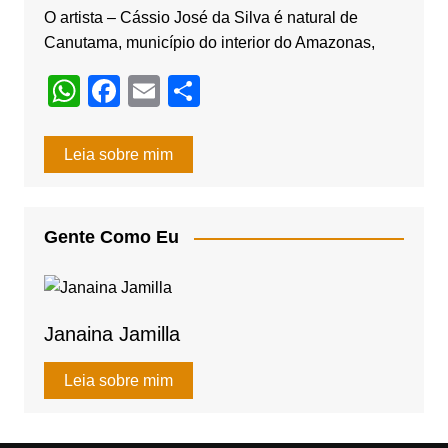
k
O artista – Cássio José da Silva é natural de
Canutama, município do interior do Amazonas,
W
F
E
S
h
a
m
h
at
c
ail
ar
Leia sobre mim
s
e
e
A
b
Gente Como Eu
p
o
p
o
k
Janaina Jamilla
Leia sobre mim