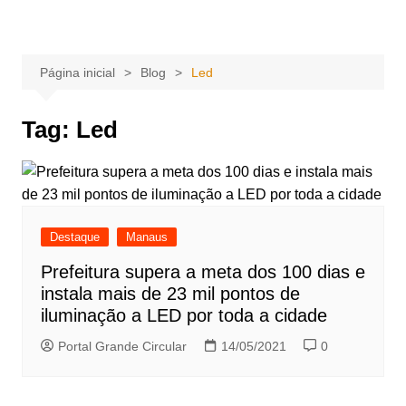
Ir
Portal Grande Circular
A zona Leste se encontra aqui!
para
o
Página inicial
Blog
Led
conteúdo
Tag:
Led
Destaque
Manaus
Prefeitura supera a meta dos 100 dias e
instala mais de 23 mil pontos de
iluminação a LED por toda a cidade
Portal Grande Circular
14/05/2021
0